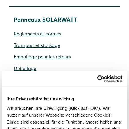
Panneaux SOLARWATT
Règlements et normes
Transport et stockage
Emballage pour les retours
Déballage
Montage du module
Montage sur toiture et en plein air
Ihre Privatsphäre ist uns wichtig
Vitrage au-dessus de la tête et vitrage vertical
Wir brauchen Ihre Einwilligung (Klick auf „OK”). Wir
Raccordement électrique et compensation de
nutzen auf unserer Webseite verschiedene Cookies:
potentiel
Einige sind essenziell für die Funktion, andere helfen uns
dabei, die Nutzenden besser zu verstehen. Sie sind also