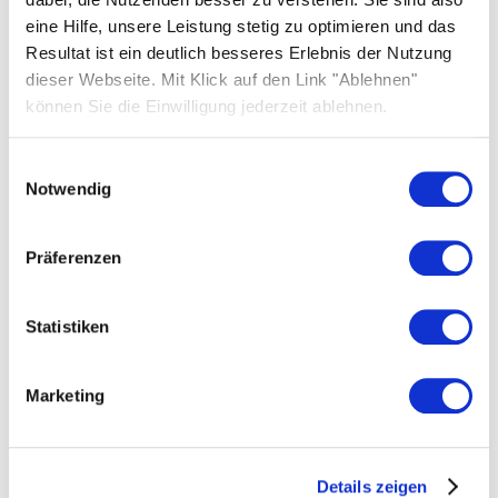
Maintenance et entretien
eine Hilfe, unsere Leistung stetig zu optimieren und das
Resultat ist ein deutlich besseres Erlebnis der Nutzung
Élimination
dieser Webseite. Mit Klick auf den Link "Ablehnen"
Limitation de responsabilité
können Sie die Einwilligung jederzeit ablehnen.
Einwilligungsauswahl
Notwendig
SOLARWATT Manager
Präferenzen
Interfaces, LED, boutons
Statistiken
Appareils compatibles
Disponibilité des cas d'utilisation
Marketing
Mise en service
SOLARWATT Manager portal
Details zeigen