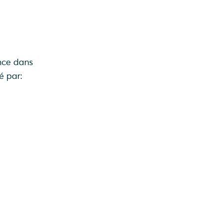
ance dans
é par: