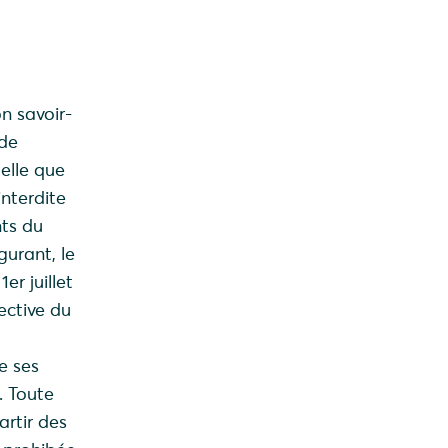
n savoir-
 de
elle que
nterdite
nts du
gurant, le
er juillet
ective du
 ses
. Toute
artir des