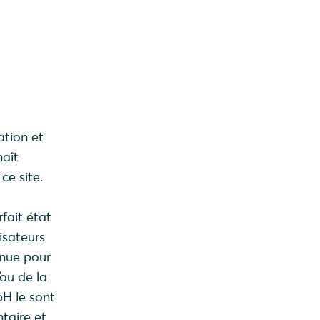
ation et
naît
ce site.
rfait état
isateurs
enue pour
/ou de la
H le sont
ntaire et