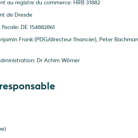
nt au registre du commerce: HRB 31882
ent de Dresde
 fiscale: DE 154882861
enjamin Frank (PDG/directeur financier), Peter Bachma
administration: Dr Achim Wörner
responsable
ne)