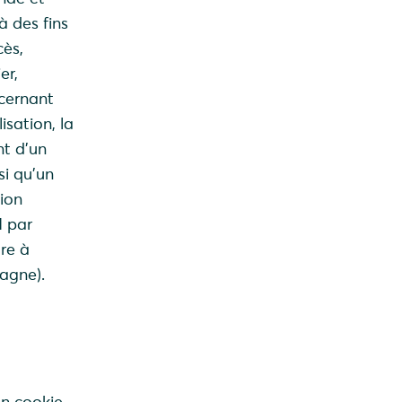
 des fins
cès,
er,
ncernant
isation, la
nt d’un
si qu’un
tion
 par
re à
agne).
 un cookie