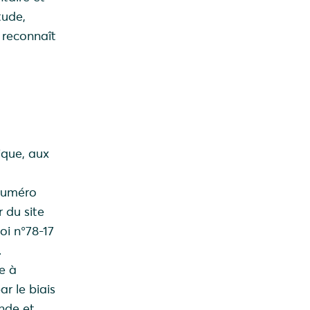
tude,
r reconnaît
tique, aux
 numéro
 du site
oi n°78-17
.
e à
ar le biais
nde et