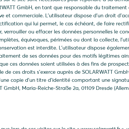
RWATT GmbH, en tant que responsable du traitement à
e et commerciale. L’utilisateur dispose d’un droit d’ac
tification qui lui permet, le cas échéant, de faire rectifi
, verrouiller ou effacer les données personnelles le co
mplètes, équivoques, périmées ou dont la collecte, l’util
servation est interdite. L’utilisateur dispose égaleme
raitement de ses données pour des motifs légitimes ain
 que ces données soient utilisées à des fins de prospec
le de ces droits s’exerce auprès de SOLARWATT GmbH
ne copie d’un titre d’identité comportant une signatu
 GmbH, Maria-Reiche-Straße 2a, 01109 Dresde (Allem
 que lors de ses visites sur le site « www.solarwatt.fr »,