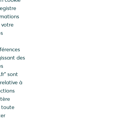
egistre
ormations
 votre
os
éférences
gissant des
es
fr” sont
relative à
nctions
ctère
 toute
ter