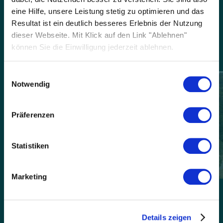
Des panneaux adaptés à
eine Hilfe, unsere Leistung stetig zu optimieren und das
Resultat ist ein deutlich besseres Erlebnis der Nutzung
chaque client.
dieser Webseite. Mit Klick auf den Link "Ablehnen"
können Sie die Einwilligung jederzeit ablehnen.
Einwilligungsauswahl
Notwendig
Präferenzen
Statistiken
Marketing
1
/
8
Details zeigen
Maison familiale près de Lyon