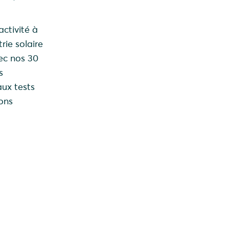
ctivité à
rie solaire
vec nos 30
s
aux tests
rons