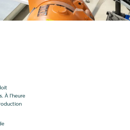
oit
 À l'heure
production
de