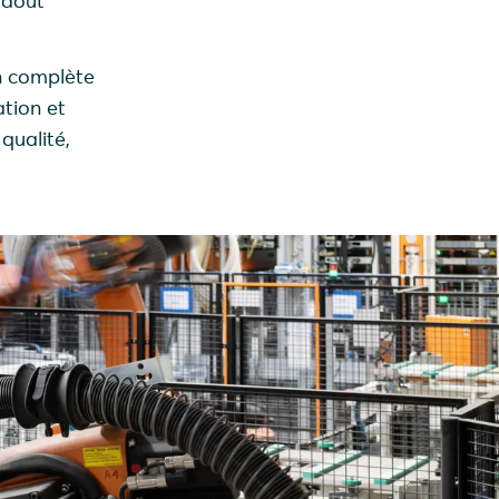
 août
on complète
ation et
qualité,