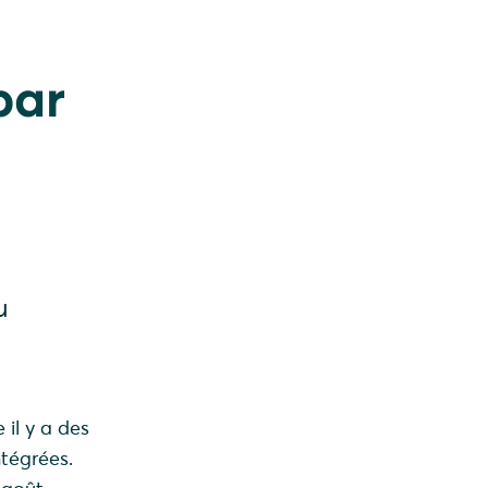
par
u
il y a des
ntégrées.