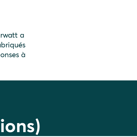
arwatt a
abriqués
ponses à
ions)