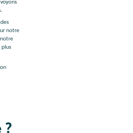
évoyons
.
 des
ur notre
 notre
 plus
ion
e ?