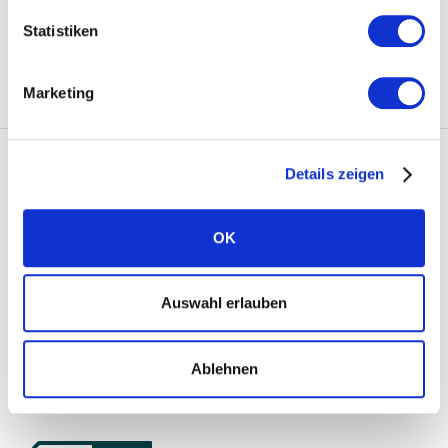
Inverter vision three 1.0 (15.0 kW)
Statistiken
Veuillez tenir compte de tous les
documents
annexes
.
Marketing
Details zeigen
Solarwatt dans le monde
Solarwatt Allemagne
OK
Solarwatt International
Auswahl erlauben
Ablehnen