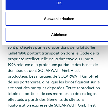
exclusive de SOLARWATT GmbH. Toute
OK
représentation totale ou partielle de ce site par
quelle que personne que ce soit, sans l’autorisation
expresse de SOLARWATT GmbH est interdite et
Auswahl erlauben
constituerait une contrefaçon sanctionnée par les
articles L. 335-2 et suivants du Code de la propriété
Ablehnen
intellectuelle. Il en est de même des bases de
données figurant, le cas échéant sur le site web qui
sont protégées par les dispositions de la loi du 1er
juillet 1998 portant transposition dans le Code de la
propriété intellectuelle de la directive du 11 mars
1996 relative à la protection juridique des bases de
données, et dont SOLARWATT GmbH est
producteur. Les marques de SOLARWATT GmbH et
de ses partenaires, ainsi que les logos figurant sur le
site sont des marques déposées. Toute reproduction
totale ou partielle de ces marques ou de ces logos
effectués à partir des éléments du site sans
l’autorisation expresse de SOLARWATT GmbH est