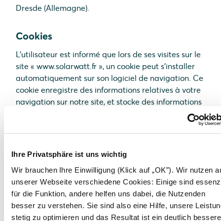
Dresde (Allemagne).
Cookies
L’utilisateur est informé que lors de ses visites sur le
site « www.solarwatt.fr », un cookie peut s’installer
automatiquement sur son logiciel de navigation. Ce
cookie enregistre des informations relatives à votre
navigation sur notre site, et stocke des informations
que vous avez saisies durant votre visite. Ainsi, vous
n’aurez pas besoin, lors de votre prochaine visite, de
les saisir à nouveau. Nous pourrons les consulter lors
de vos prochaines visites. Nous vous informons que
Ihre Privatsphäre ist uns wichtig
vous pouvez vous opposer à l’enregistrement de
Wir brauchen Ihre Einwilligung (Klick auf „OK”). Wir nutzen a
“cookies” en modifiant les paramètres d’options ou
unserer Webseite verschiedene Cookies: Einige sind essenzi
de préférences de votre navigateur. L’utilisateur
für die Funktion, andere helfen uns dabei, die Nutzenden
dispose de l’ensemble des droits susvisés s’agissant
besser zu verstehen. Sie sind also eine Hilfe, unsere Leistu
des données à caractère personnel communiquées
stetig zu optimieren und das Resultat ist ein deutlich besser
par le biais des cookies dans les conditions