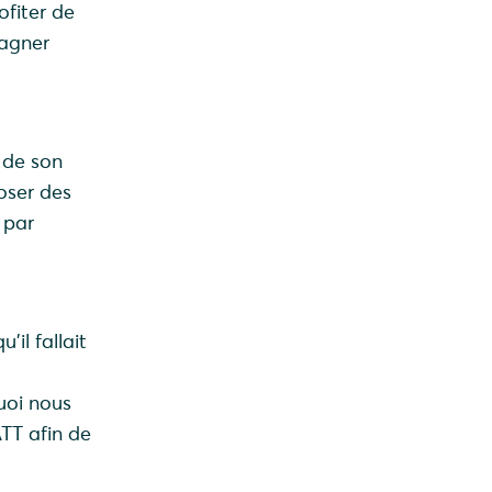
ofiter de
gagner
 de son
oser des
 par
!
il fallait
t
uoi nous
TT afin de