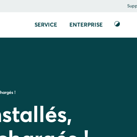
Supp
SERVICE
ENTERPRISE
hargés !
tallés,