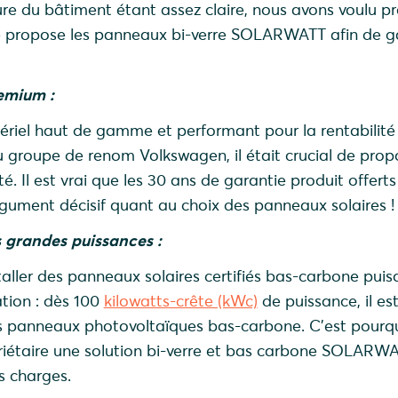
iture du bâtiment étant assez claire, nous avons voulu pr
 que propose les panneaux bi-verre SOLARWATT afin de 
.
remium :
tériel haut de gamme et performant pour la rentabilité
du groupe de renom Volkswagen, il était crucial de prop
é. Il est vrai que les 30 ans de garantie produit offerts
rgument décisif quant au choix des panneaux solaires 
 grandes puissances :
aller des panneaux solaires certifiés bas-carbone puisqu’
tion : dès 100
kilowatts-crête (kWc)
de puissance, il es
des panneaux photovoltaïques bas-carbone. C’est pourq
iétaire une solution bi-verre et bas carbone SOLARWA
es charges.