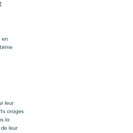
t
s en
stème
r leur
rts orages
s la
de leur