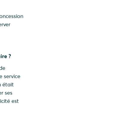
concession
erver
ire ?
 de
e service
 était
r ses
icité est