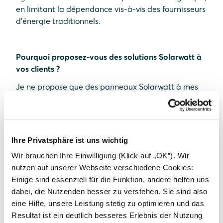
en limitant la dépendance vis-à-vis des fournisseurs
d'énergie traditionnels.
Pourquoi proposez-vous des solutions Solarwatt à
vos clients ?
Je ne propose que des panneaux Solarwatt à mes
clients ! De par leur fiabilité et leur durabilité, les
panneaux bi-verre garantissent des performances
sur le long terme. Les hautes garanties ainsi que la
qualité du matériel sont également des arguments
Ihre Privatsphäre ist uns wichtig
que nous mettons en avant pour nos clients. C'est
Wir brauchen Ihre Einwilligung (Klick auf „OK”). Wir
rassurant pour le producteur de savoir que ses
nutzen auf unserer Webseite verschiedene Cookies:
panneaux sont garantis 30 ans produit et
Einige sind essenziell für die Funktion, andere helfen uns
performance.
dabei, die Nutzenden besser zu verstehen. Sie sind also
eine Hilfe, unsere Leistung stetig zu optimieren und das
Resultat ist ein deutlich besseres Erlebnis der Nutzung
Quelles étaient les spécificités techniques de