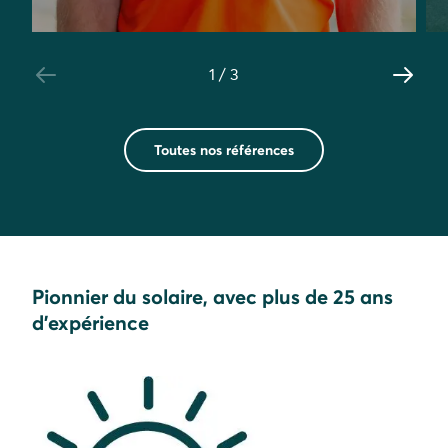
12.000
€
Lorem Ipsum
1
/
3
546
MWh
Lorem Ipsum
Toutes nos références
Pionnier du solaire, avec plus de 25 ans
d'expérience