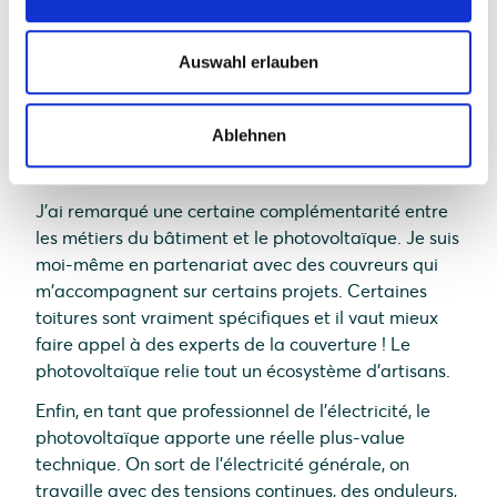
Aujourd'hui le solaire photovoltaïque revient en
force et j'installe 1 à 2 installations par mois.
Auswahl erlauben
Ciel & Vert Elec est une petite structure, je me
concentre donc sur les installations en secteur
Ablehnen
résidentiel pour pouvoir accompagner
convenablement mes clients.
J'ai remarqué une certaine complémentarité entre
les métiers du bâtiment et le photovoltaïque. Je suis
moi-même en partenariat avec des couvreurs qui
m'accompagnent sur certains projets. Certaines
toitures sont vraiment spécifiques et il vaut mieux
faire appel à des experts de la couverture ! Le
photovoltaïque relie tout un écosystème d'artisans.
Enfin, en tant que professionnel de l'électricité, le
photovoltaïque apporte une réelle plus-value
technique. On sort de l'électricité générale, on
travaille avec des tensions continues, des onduleurs,