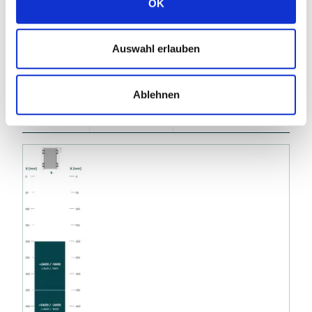
OK
Nombre
Nombre de
Auswahl erlauben
Variante
d'entretoises de
pinces
soutien
Ablehnen
4, côté long
9
2
du module