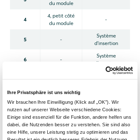
du module
4, petit côté
4
-
du module
Système
5
-
d'insertion
Système
6
-
d'insertion
trous de
7
montage
2
extérieurs
Ihre Privatsphäre ist uns wichtig
Wir brauchen Ihre Einwilligung (Klick auf „OK”). Wir
4, côté court
8
2
nutzen auf unserer Webseite verschiedene Cookies:
du module
Einige sind essenziell für die Funktion, andere helfen uns
dabei, die Nutzenden besser zu verstehen. Sie sind also
Il ne doit pas y avoir de contact entre les
eine Hilfe, unsere Leistung stetig zu optimieren und das
boîtiers de raccordement et la traverse de
Resultat ist ein deutlich besseres Erlebnis der Nutzung