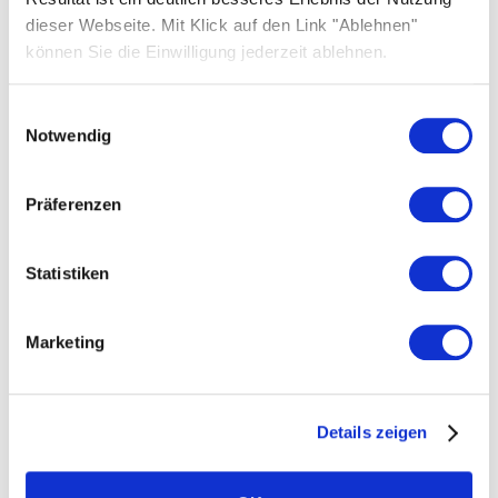
soutien centrale.
dieser Webseite. Mit Klick auf den Link "Ablehnen"
Montez donc la traverse de soutien avec un
können Sie die Einwilligung jederzeit ablehnen.
décalage par rapport au centre du module
d'au moins 50 à 100 mm maximum
.
Einwilligungsauswahl
Notwendig
Präferenzen
Statistiken
Marketing
Details zeigen