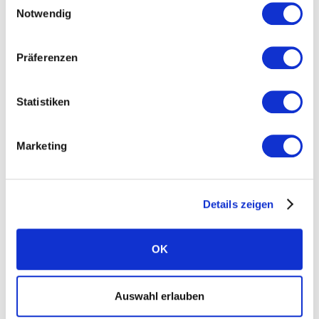
détecté par le matériel.
Notwendig
HW Bat Cur
Débranchez le PV, le
Fault
réseau et la batterie,
Präferenzen
puis rebranchez-les
Statistiken
Défaillance de la
communication entre le
Marketing
maître et le Manager.
SCI Fault
Déconnecter le PV, le
Details zeigen
réseau et la batterie,
puis les reconnecter
OK
La communication entre le
maître et l'esclave est
Auswahl erlauben
interrompue.