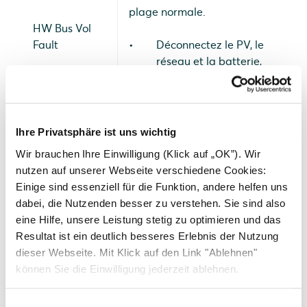
plage normale.
HW Bus Vol
Fault
Déconnectez le PV, le
réseau et la batterie,
puis reconnectez-les
courant d'entrée PV élevé
Ihre Privatsphäre ist uns wichtig
détecté par le matériel.
Wir brauchen Ihre Einwilligung (Klick auf „OK”). Wir
Vérifier si le positif et le
nutzen auf unserer Webseite verschiedene Cookies:
HW Pv Cur
négatif PV sont
Einige sind essenziell für die Funktion, andere helfen uns
Fault
connectés
dabei, die Nutzenden besser zu verstehen. Sie sind also
Déconnectez le PV, le
eine Hilfe, unsere Leistung stetig zu optimieren und das
réseau et la batterie,
Resultat ist ein deutlich besseres Erlebnis der Nutzung
puis reconnectez-les
dieser Webseite. Mit Klick auf den Link "Ablehnen"
können Sie die Einwilligung jederzeit ablehnen.
courant de batterie élevé
Einwilligungsauswahl