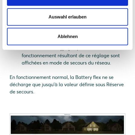
Manager portal, cliquez sur
Appareils
dans le
menu principal
Auswahl erlauben
Cliquez sur l'appareil Battery flex Battery [SN]
- stockage d'énergie
Sous Réserve de secours, réglez la réserve de
Ablehnen
secours souhaitée à l'aide du curseur. Pour les
consommateurs typiques, les durées de
fonctionnement résultant de ce réglage sont
affichées en mode de secours du réseau.
En fonctionnement normal, la Battery flex ne se
décharge que jusqu'à la valeur définie sous Réserve
de secours.