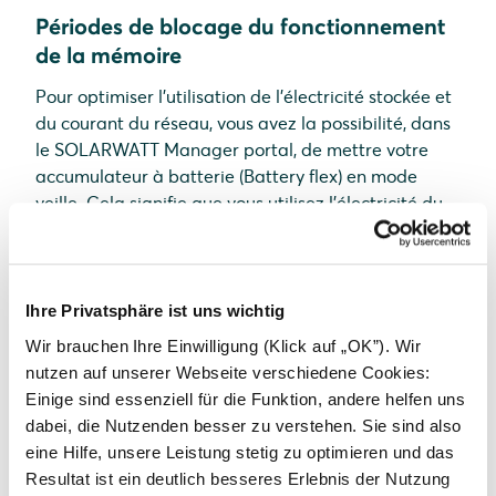
Périodes de blocage du fonctionnement
de la mémoire
Pour optimiser l'utilisation de l'électricité stockée et
du courant du réseau, vous avez la possibilité, dans
le SOLARWATT Manager portal, de mettre votre
accumulateur à batterie (Battery flex) en mode
veille. Cela signifie que vous utilisez l'électricité du
réseau public en période de tarif bas (faible coût
d'achat de l'électricité) et que vous sauvegardez
votre électricité stockée pour les périodes de tarif
élevé (coût élevé d'achat de l'électricité).
Ihre Privatsphäre ist uns wichtig
Wir brauchen Ihre Einwilligung (Klick auf „OK”). Wir
Afin de préserver la durée de vie de votre batterie
nutzen auf unserer Webseite verschiedene Cookies:
de stockage, la durée du mode veille est limitée à 3
Einige sind essenziell für die Funktion, andere helfen uns
heures.
dabei, die Nutzenden besser zu verstehen. Sie sind also
eine Hilfe, unsere Leistung stetig zu optimieren und das
Resultat ist ein deutlich besseres Erlebnis der Nutzung