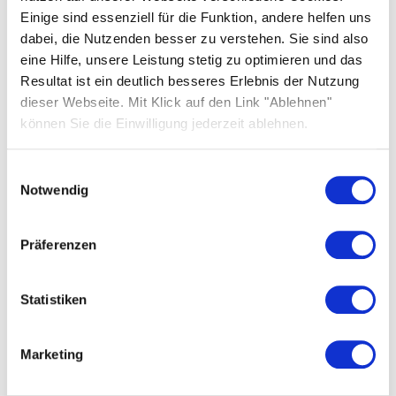
Einige sind essenziell für die Funktion, andere helfen uns
Branchez les appareils lorsqu'ils sont hors
dabei, die Nutzenden besser zu verstehen. Sie sind also
tension.
eine Hilfe, unsere Leistung stetig zu optimieren und das
Protégez l'installation contre toute remise
Resultat ist ein deutlich besseres Erlebnis der Nutzung
en marche.
dieser Webseite. Mit Klick auf den Link "Ablehnen"
Ne rétablissez la tension du réseau 230 V
können Sie die Einwilligung jederzeit ablehnen.
qu'à la dernière étape.
Einwilligungsauswahl
Notwendig
Installer la pompe à chaleur SG Ready
Präferenzen
conformément aux instructions d'installation
du fabricant de la pompe à chaleur.
Statistiken
Configurez la régulation de la pompe à
chaleur SG Ready conformément aux
instructions d'installation du fabricant de la
Marketing
pompe à chaleur.
Installez le Shelly 3EM de manière à mesurer