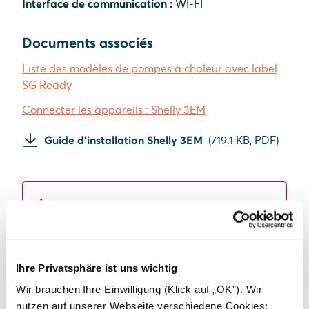
Interface de communication :
WI-FI
Documents associés
Liste des modèles de pompes à chaleur avec label
SG Ready
Connecter les appareils : Shelly 3EM
Guide d'installation Shelly 3EM
(
719.1 KB,
PDF
)
DANGER
Tension dangereuse pour la vie
Danger de mort et de santé par électrocution
Ihre Privatsphäre ist uns wichtig
L'installation de la Shelly 1 Mini Gen3, de la
Shelly PM Mini Gen3 et de la pompe à chaleur
Wir brauchen Ihre Einwilligung (Klick auf „OK”). Wir
doit être effectuée par un électricien qualifié.
nutzen auf unserer Webseite verschiedene Cookies: