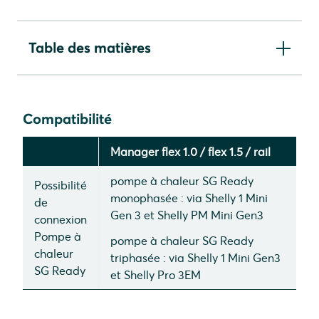
Table des matières
Compatibilité
Informations sur l'interface SG Ready
Compatibilité
Shelly 1 Mini et Shelly PM Mini pour saisir la
pompe à chaleur SG Ready
Configuration dans SmartSetup
Manager flex 1.0 / flex 1.5 / rail
Réglages de l'optimisation PV
pompe à chaleur SG Ready
Possibilité
monophasée : via Shelly 1 Mini
de
Gen 3 et Shelly PM Mini Gen3
connexion
Pompe à
pompe à chaleur SG Ready
chaleur
triphasée : via Shelly 1 Mini Gen3
SG Ready
et Shelly Pro 3EM