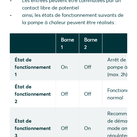
Les entrées peuvent être commutées par un
contact libre de potentiel
ainsi, les états de fonctionnement suivants de
la pompe à chaleur peuvent être réalisés :
Borne
Borne
1
2
État de
Arrêt de la
fonctionnement
On
Off
pompe à cha
1
(max. 2h)
État de
Fonctionnem
fonctionnement
Off
Off
normal
2
Recommanda
État de
de démarrag
fonctionnement
Off
On
mode amplifi
3
régulateur