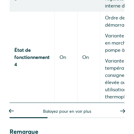
interne décid
Ordre de
démarrage
Variante 1 : 
en marche de
État de
pompe à cha
fonctionnement
On
On
Variante 2 :
4
température
consigne plu
élevée ou
utilisation d'
thermoplong
Balayez pour en voir plus
Remarque